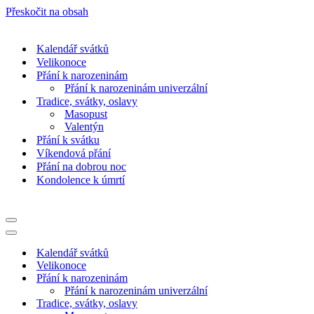
Přeskočit na obsah
Kalendář svátků
Velikonoce
Přání k narozeninám
Přání k narozeninám univerzální
Tradice, svátky, oslavy
Masopust
Valentýn
Přání k svátku
Víkendová přání
Přání na dobrou noc
Kondolence k úmrtí
Navigační
menu
Navigační
menu
Kalendář svátků
Velikonoce
Přání k narozeninám
Přání k narozeninám univerzální
Tradice, svátky, oslavy