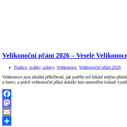
Velikonoční přání 2026 – Veselé Velikonoc
Tradice, svátky, oslavy
,
Velikonoce
,
Velikonoční přání 2026
Velikonoce jsou ideální příležitostí, jak potěšit své blízké milým přá
a barev, a právě velikonoční přání dokáže tuto atmosféru krásně vys
Facebook
Mastodon
Email