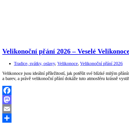
Velikonoční přání 2026 – Veselé Velikonoc
Tradice, svátky, oslavy
,
Velikonoce
,
Velikonoční přání 2026
Velikonoce jsou ideální příležitostí, jak potěšit své blízké milým přá
a barev, a právě velikonoční přání dokáže tuto atmosféru krásně vys
Facebook
Mastodon
Email
Share