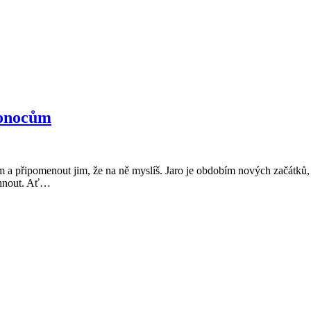
konocům
ním a připomenout jim, že na ně myslíš. Jaro je obdobím nových začátků,
Velikonoční
tihnout. Ať…
přání
2026
–
mamince
k
Velikonocům