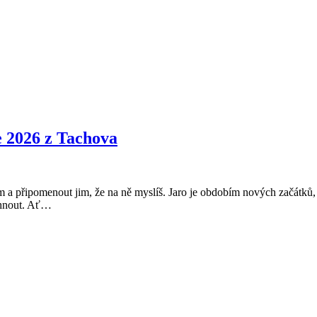
e 2026 z Tachova
ním a připomenout jim, že na ně myslíš. Jaro je obdobím nových začátků,
Velikonoční
tihnout. Ať…
přání
2026
–
Veselé
Velikonoce
2026
z
Tachova