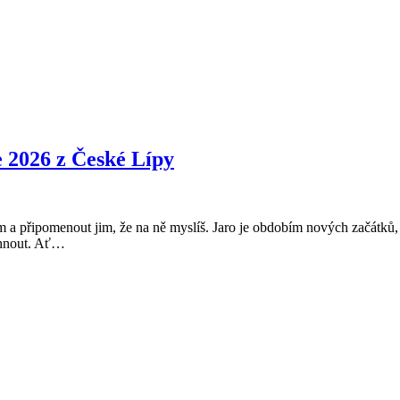
e 2026 z České Lípy
ním a připomenout jim, že na ně myslíš. Jaro je obdobím nových začátků,
Velikonoční
tihnout. Ať…
přání
2026
–
Veselé
Velikonoce
2026
z
České
Lípy