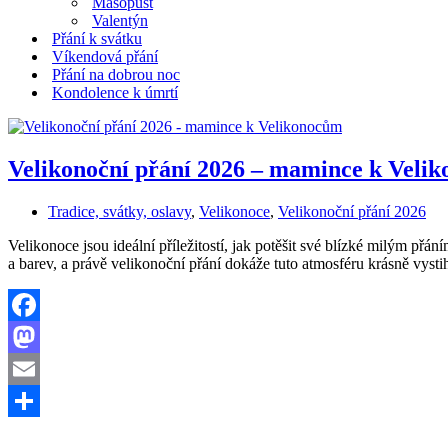
Masopust
Valentýn
Přání k svátku
Víkendová přání
Přání na dobrou noc
Kondolence k úmrtí
Velikonoční přání 2026 – mamince k Veli
Tradice, svátky, oslavy
,
Velikonoce
,
Velikonoční přání 2026
Velikonoce jsou ideální příležitostí, jak potěšit své blízké milým přá
a barev, a právě velikonoční přání dokáže tuto atmosféru krásně vys
Facebook
Mastodon
Email
Share