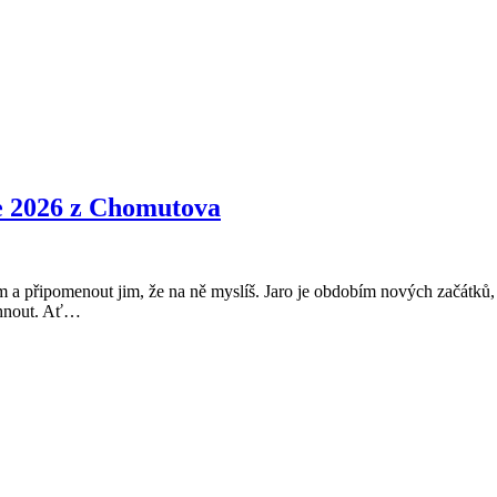
ce 2026 z Chomutova
ním a připomenout jim, že na ně myslíš. Jaro je obdobím nových začátků,
Velikonoční
tihnout. Ať…
přání
2026
–
Veselé
Velikonoce
2026
z
Chomutova