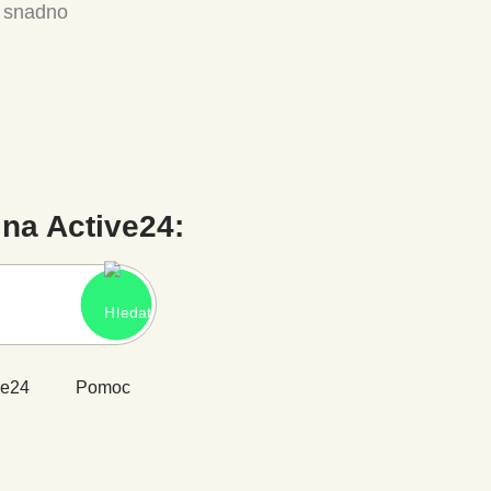
a snadno
na Active24:
ve24
Pomoc