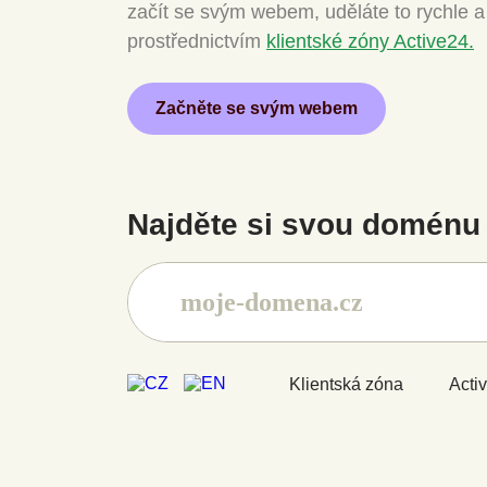
začít se svým webem, uděláte to rychle 
prostřednictvím
klientské zóny Active24.
Začněte se svým webem
Najděte si svou doménu 
Klientská zóna
Acti