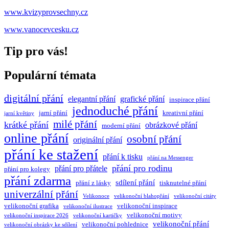
www.kvizyprovsechny.cz
www.vanocevcesku.cz
Tip pro vás!
Populární témata
digitální přání
elegantní přání
grafické přání
inspirace přání
jednoduché přání
jarní přání
kreativní přání
jarní květiny
milé přání
krátké přání
obrázkové přání
moderní přání
online přání
osobní přání
originální přání
přání ke stažení
přání k tisku
přání na Messenger
přání pro rodinu
přání pro přátele
přání pro kolegy
přání zdarma
sdílení přání
přání z lásky
tisknutelné přání
univerzální přání
Velikonoce
velikonoční blahopřání
velikonoční citáty
velikonoční grafika
velikonoční inspirace
velikonoční ilustrace
velikonoční motivy
velikonoční inspirace 2026
velikonoční kartičky
velikonoční přání
velikonoční pohlednice
velikonoční obrázky ke sdílení