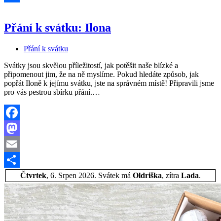
Share
Přání k svátku: Ilona
Přání k svátku
Svátky jsou skvělou příležitostí, jak potěšit naše blízké a
připomenout jim, že na ně myslíme. Pokud hledáte způsob, jak
popřát Iloně k jejímu svátku, jste na správném místě! Připravili jsme
Přání
pro vás pestrou sbírku přání.…
k
svátku:
Ilona
Facebook
Mastodon
Email
Share
Čtvrtek
, 6. Srpen 2026.
Svátek má
Oldriška
, zítra
Lada
.