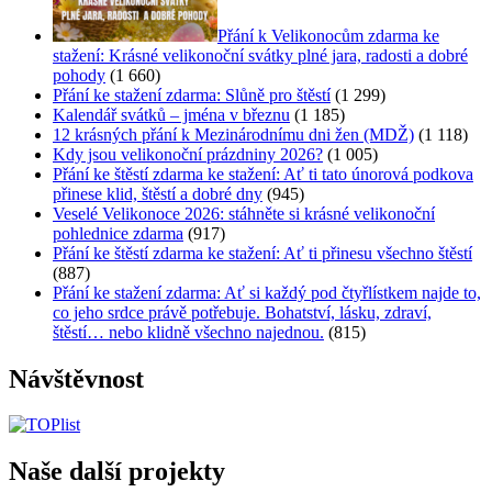
Přání k Velikonocům zdarma ke
stažení: Krásné velikonoční svátky plné jara, radosti a dobré
pohody
(1 660)
Přání ke stažení zdarma: Slůně pro štěstí
(1 299)
Kalendář svátků – jména v březnu
(1 185)
12 krásných přání k Mezinárodnímu dni žen (MDŽ)
(1 118)
Kdy jsou velikonoční prázdniny 2026?
(1 005)
Přání ke štěstí zdarma ke stažení: Ať ti tato únorová podkova
přinese klid, štěstí a dobré dny
(945)
Veselé Velikonoce 2026: stáhněte si krásné velikonoční
pohlednice zdarma
(917)
Přání ke štěstí zdarma ke stažení: Ať ti přinesu všechno štěstí
(887)
Přání ke stažení zdarma: Ať si každý pod čtyřlístkem najde to,
co jeho srdce právě potřebuje. Bohatství, lásku, zdraví,
štěstí… nebo klidně všechno najednou.
(815)
Návštěvnost
Naše další projekty