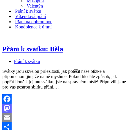
Masopust
Valentýn
Přání k svátku
Víkendová přání
Přání na dobrou noc
Kondolence k úmrtí
Přání k svátku: Běla
Přání k svátku
Svátky jsou skvělou příležitostí, jak potěšit naše blízké a
připomenout jim, že na ně myslíme. Pokud hledáte způsob, jak
popřát Iloně k jejímu svátku, jste na správném místě! Připravili jsme
Přání
pro vás pestrou sbírku přání.…
k
svátku:
Běla
Facebook
Mastodon
Email