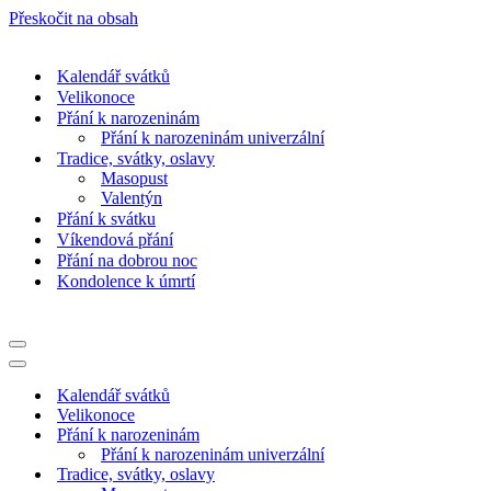
Přeskočit na obsah
Kalendář svátků
Velikonoce
Přání k narozeninám
Přání k narozeninám univerzální
Tradice, svátky, oslavy
Masopust
Valentýn
Přání k svátku
Víkendová přání
Přání na dobrou noc
Kondolence k úmrtí
Navigační
menu
Navigační
menu
Kalendář svátků
Velikonoce
Přání k narozeninám
Přání k narozeninám univerzální
Tradice, svátky, oslavy