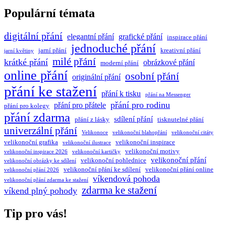
Populární témata
digitální přání
elegantní přání
grafické přání
inspirace přání
jednoduché přání
jarní přání
kreativní přání
jarní květiny
milé přání
krátké přání
obrázkové přání
moderní přání
online přání
osobní přání
originální přání
přání ke stažení
přání k tisku
přání na Messenger
přání pro rodinu
přání pro přátele
přání pro kolegy
přání zdarma
sdílení přání
přání z lásky
tisknutelné přání
univerzální přání
Velikonoce
velikonoční blahopřání
velikonoční citáty
velikonoční grafika
velikonoční inspirace
velikonoční ilustrace
velikonoční motivy
velikonoční inspirace 2026
velikonoční kartičky
velikonoční přání
velikonoční pohlednice
velikonoční obrázky ke sdílení
velikonoční přání ke sdílení
velikonoční přání online
velikonoční přání 2026
víkendová pohoda
velikonoční přání zdarma ke stažení
zdarma ke stažení
víkend plný pohody
Tip pro vás!