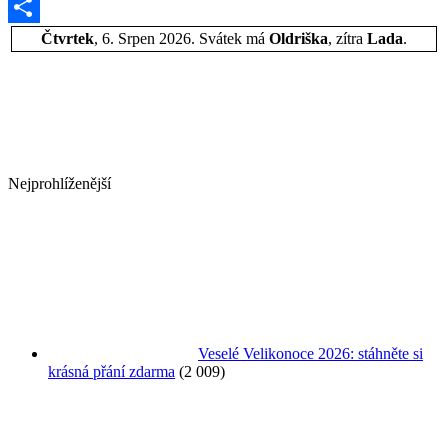
Email
Share
Čtvrtek
, 6. Srpen 2026.
Svátek má
Oldriška
, zítra
Lada
.
Nejprohlíženější
Veselé Velikonoce 2026: stáhněte si
krásná přání zdarma
(2 009)