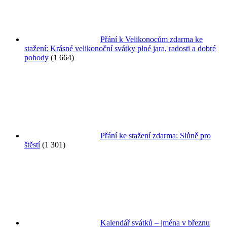
Přání k Velikonocům zdarma ke
stažení: Krásné velikonoční svátky plné jara, radosti a dobré
pohody
(1 664)
Přání ke stažení zdarma: Slůně pro
štěstí
(1 301)
Kalendář svátků – jména v březnu