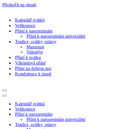
Přeskočit na obsah
Kalendář svátků
Velikonoce
Přání k narozeninám
Přání k narozeninám univerzální
Tradice, svátky, oslavy
Masopust
Valentýn
Přání k svátku
Víkendová přání
Přání na dobrou noc
Kondolence k úmrtí
Navigační
menu
Navigační
menu
Kalendář svátků
Velikonoce
Přání k narozeninám
Přání k narozeninám univerzální
Tradice, svátky, oslavy