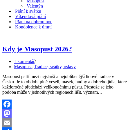
Masopust
Valentýn
Přání k svátku
Víkendová přání
Přání na dobrou noc
Kondolence k úmrtí
Kdy je Masopust 2026?
1 komentář
Masopust
,
Tradice, svátky, oslavy
Masopust patří mezi nejstarší a nejoblíbenější lidové tradice v
Česku. Je to období plné veselí, masek, hudby a dobrého jídla, které
každoročně předchází velikonočnímu půstu. Přestože se jeho
Kdy
podoba může v jednotlivých regionech lišit, význam…
je
Masopust
2026?
Facebook
Mastodon