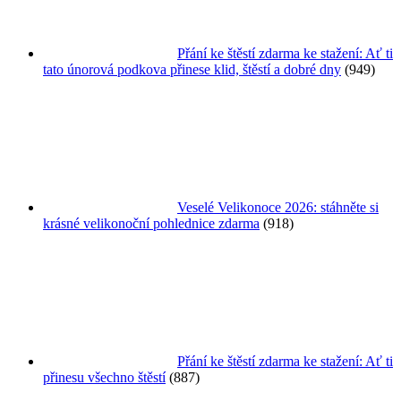
Přání ke štěstí zdarma ke stažení: Ať ti
tato únorová podkova přinese klid, štěstí a dobré dny
(949)
Veselé Velikonoce 2026: stáhněte si
krásné velikonoční pohlednice zdarma
(918)
Přání ke štěstí zdarma ke stažení: Ať ti
přinesu všechno štěstí
(887)