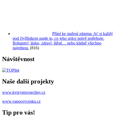
Přání ke stažení zdarma: Ať si každý
pod čtyřlístkem najde to, co jeho srdce právě potřebuje.
Bohatství, lásku, zdraví, štěstí… nebo klidně všechno
najednou.
(816)
Návštěvnost
Naše další projekty
www.kvizyprovsechny.cz
www.vanocevcesku.cz
Tip pro vás!