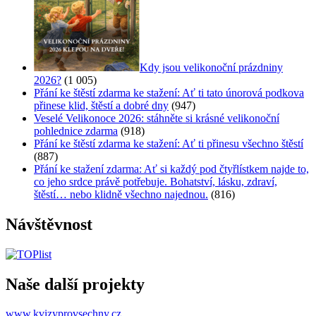
Kdy jsou velikonoční prázdniny
2026?
(1 005)
Přání ke štěstí zdarma ke stažení: Ať ti tato únorová podkova
přinese klid, štěstí a dobré dny
(947)
Veselé Velikonoce 2026: stáhněte si krásné velikonoční
pohlednice zdarma
(918)
Přání ke štěstí zdarma ke stažení: Ať ti přinesu všechno štěstí
(887)
Přání ke stažení zdarma: Ať si každý pod čtyřlístkem najde to,
co jeho srdce právě potřebuje. Bohatství, lásku, zdraví,
štěstí… nebo klidně všechno najednou.
(816)
Návštěvnost
Naše další projekty
www.kvizyprovsechny.cz