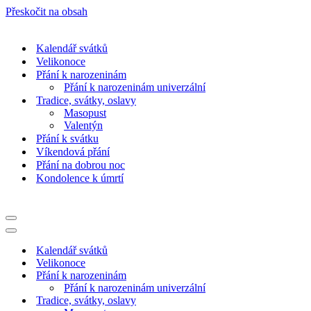
Přeskočit na obsah
Kalendář svátků
Velikonoce
Přání k narozeninám
Přání k narozeninám univerzální
Tradice, svátky, oslavy
Masopust
Valentýn
Přání k svátku
Víkendová přání
Přání na dobrou noc
Kondolence k úmrtí
Navigační
menu
Navigační
menu
Kalendář svátků
Velikonoce
Přání k narozeninám
Přání k narozeninám univerzální
Tradice, svátky, oslavy