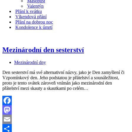
Masopust
Valentýn
Přání k svátku
Víkendová přání
Přání na dobrou noc
Kondolence k úmrtí
Mezinárodní den sesterství
Mezinárodní dny
Den sesterství má své alternativní názvy, jako je Den zamyšlení či
Vzpomínkový den. Jeho podstatou je přátelství a sounáležitost,
proto je tento svátek zároveň vnímán jako mezinárodní den
Mezinárodní
přátelství mezi skauty a skautkami po celém…
den
sesterství
Facebook
Mastodon
Email