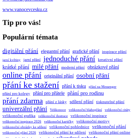
www.vanocevcesku.cz
Tip pro vás!
Populární témata
digitální přání
elegantní přání
grafické přání
inspirace přání
jednoduché přání
jarní přání
kreativní přání
jarní květiny
milé přání
krátké přání
obrázkové přání
moderní přání
online přání
osobní přání
originální přání
přání ke stažení
přání k tisku
přání na Messenger
přání pro rodinu
přání pro přátele
přání pro kolegy
přání zdarma
sdílení přání
přání z lásky
tisknutelné přání
univerzální přání
Velikonoce
velikonoční blahopřání
velikonoční citáty
velikonoční grafika
velikonoční inspirace
velikonoční ilustrace
velikonoční motivy
velikonoční inspirace 2026
velikonoční kartičky
velikonoční přání
velikonoční pohlednice
velikonoční obrázky ke sdílení
velikonoční přání ke sdílení
velikonoční přání online
velikonoční přání 2026