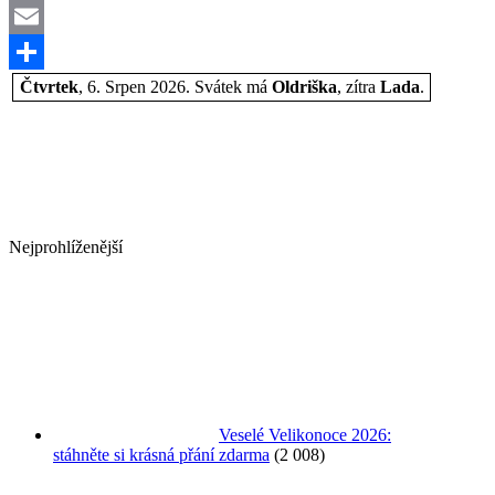
Mastodon
Email
Share
Čtvrtek
, 6. Srpen 2026.
Svátek má
Oldriška
, zítra
Lada
.
Nejprohlíženější
Veselé Velikonoce 2026:
stáhněte si krásná přání zdarma
(2 008)