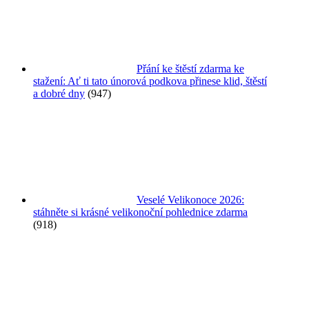
Přání ke štěstí zdarma ke
stažení: Ať ti tato únorová podkova přinese klid, štěstí
a dobré dny
(947)
Veselé Velikonoce 2026:
stáhněte si krásné velikonoční pohlednice zdarma
(918)