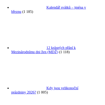
Kalendář svátků – jména v
březnu
(1 185)
12 krásných přání k
Mezinárodnímu dni žen (MDŽ)
(1 118)
Kdy jsou velikonoční
prázdniny 2026?
(1 005)