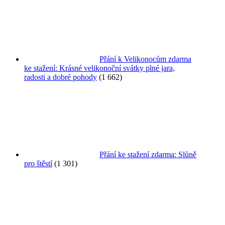
Přání k Velikonocům zdarma
ke stažení: Krásné velikonoční svátky plné jara,
radosti a dobré pohody
(1 662)
Přání ke stažení zdarma: Slůně
pro štěstí
(1 301)