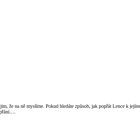
ut jim, že na ně myslíme. Pokud hledáte způsob, jak popřát Lence k jejím
Přání
u přání.…
k
svátku:
Lenka