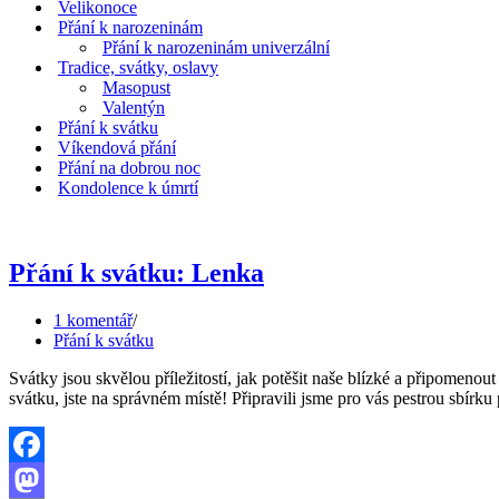
Velikonoce
Přání k narozeninám
Přání k narozeninám univerzální
Tradice, svátky, oslavy
Masopust
Valentýn
Přání k svátku
Víkendová přání
Přání na dobrou noc
Kondolence k úmrtí
Přání k svátku: Lenka
1 komentář
Přání k svátku
Svátky jsou skvělou příležitostí, jak potěšit naše blízké a připomeno
svátku, jste na správném místě! Připravili jsme pro vás pestrou sbírk
Facebook