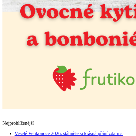
Nejprohlíženější
Veselé Velikonoce 2026: stáhněte si krásná přání zdarma