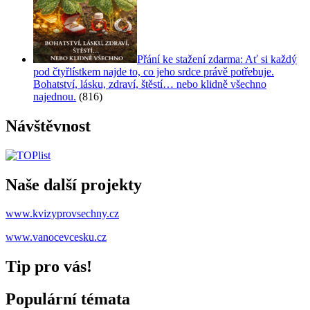
Přání ke stažení zdarma: Ať si každý
pod čtyřlístkem najde to, co jeho srdce právě potřebuje.
Bohatství, lásku, zdraví, štěstí… nebo klidně všechno
najednou.
(816)
Návštěvnost
Naše další projekty
www.kvizyprovsechny.cz
www.vanocevcesku.cz
Tip pro vás!
Populární témata