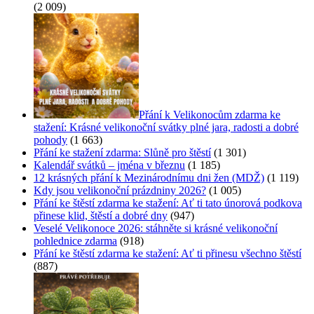
(2 009)
Přání k Velikonocům zdarma ke
stažení: Krásné velikonoční svátky plné jara, radosti a dobré
pohody
(1 663)
Přání ke stažení zdarma: Slůně pro štěstí
(1 301)
Kalendář svátků – jména v březnu
(1 185)
12 krásných přání k Mezinárodnímu dni žen (MDŽ)
(1 119)
Kdy jsou velikonoční prázdniny 2026?
(1 005)
Přání ke štěstí zdarma ke stažení: Ať ti tato únorová podkova
přinese klid, štěstí a dobré dny
(947)
Veselé Velikonoce 2026: stáhněte si krásné velikonoční
pohlednice zdarma
(918)
Přání ke štěstí zdarma ke stažení: Ať ti přinesu všechno štěstí
(887)