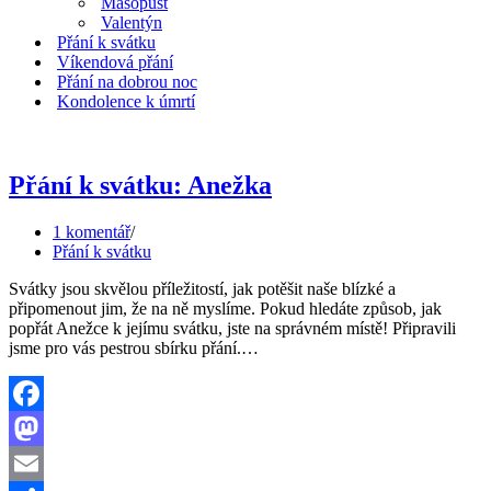
Masopust
Valentýn
Přání k svátku
Víkendová přání
Přání na dobrou noc
Kondolence k úmrtí
Přání k svátku: Anežka
1 komentář
Přání k svátku
Svátky jsou skvělou příležitostí, jak potěšit naše blízké a
připomenout jim, že na ně myslíme. Pokud hledáte způsob, jak
popřát Anežce k jejímu svátku, jste na správném místě! Připravili
Přání
jsme pro vás pestrou sbírku přání.…
k
svátku:
Anežka
Facebook
Mastodon