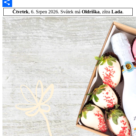
Email
Share
Čtvrtek
, 6. Srpen 2026.
Svátek má
Oldriška
, zítra
Lada
.