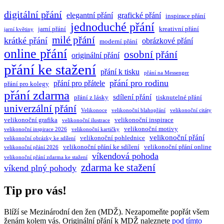
digitální přání
elegantní přání
grafické přání
inspirace přání
jednoduché přání
jarní přání
kreativní přání
jarní květiny
milé přání
krátké přání
obrázkové přání
moderní přání
online přání
osobní přání
originální přání
přání ke stažení
přání k tisku
přání na Messenger
přání pro rodinu
přání pro přátele
přání pro kolegy
přání zdarma
sdílení přání
přání z lásky
tisknutelné přání
univerzální přání
Velikonoce
velikonoční blahopřání
velikonoční citáty
velikonoční grafika
velikonoční inspirace
velikonoční ilustrace
velikonoční motivy
velikonoční inspirace 2026
velikonoční kartičky
velikonoční přání
velikonoční pohlednice
velikonoční obrázky ke sdílení
velikonoční přání ke sdílení
velikonoční přání online
velikonoční přání 2026
víkendová pohoda
velikonoční přání zdarma ke stažení
zdarma ke stažení
víkend plný pohody
Tip pro vás!
Blíží se Mezinárodní den žen (MDŽ). Nezapomeňte popřát všem
ženám kolem vás. Originální přání k MDŽ naleznete
pod tímto