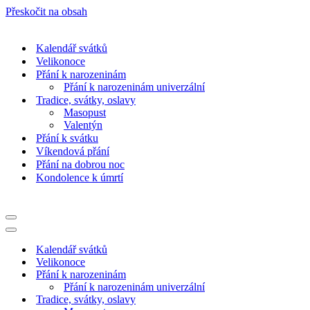
Přeskočit na obsah
Kalendář svátků
Velikonoce
Přání k narozeninám
Přání k narozeninám univerzální
Tradice, svátky, oslavy
Masopust
Valentýn
Přání k svátku
Víkendová přání
Přání na dobrou noc
Kondolence k úmrtí
Navigační
menu
Navigační
menu
Kalendář svátků
Velikonoce
Přání k narozeninám
Přání k narozeninám univerzální
Tradice, svátky, oslavy