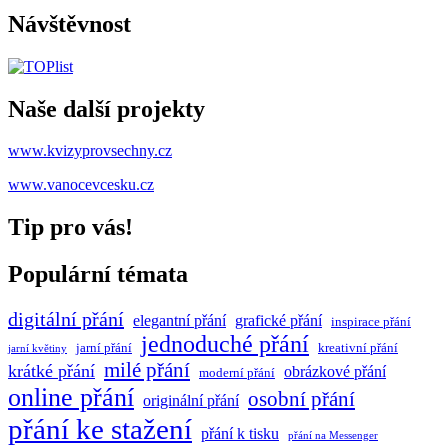
Návštěvnost
Naše další projekty
www.kvizyprovsechny.cz
www.vanocevcesku.cz
Tip pro vás!
Populární témata
digitální přání
elegantní přání
grafické přání
inspirace přání
jednoduché přání
jarní přání
kreativní přání
jarní květiny
milé přání
krátké přání
obrázkové přání
moderní přání
online přání
osobní přání
originální přání
přání ke stažení
přání k tisku
přání na Messenger