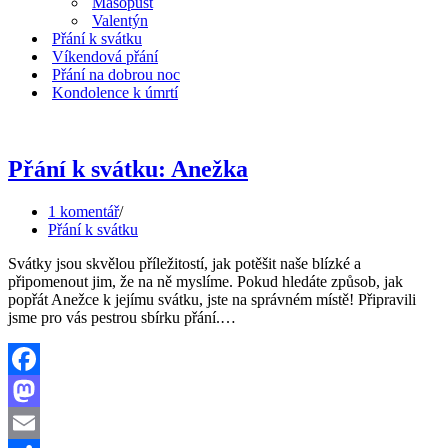
Masopust
Valentýn
Přání k svátku
Víkendová přání
Přání na dobrou noc
Kondolence k úmrtí
Přání k svátku: Anežka
1 komentář
Přání k svátku
Svátky jsou skvělou příležitostí, jak potěšit naše blízké a
připomenout jim, že na ně myslíme. Pokud hledáte způsob, jak
popřát Anežce k jejímu svátku, jste na správném místě! Připravili
Přání
jsme pro vás pestrou sbírku přání.…
k
svátku:
Anežka
Facebook
Mastodon