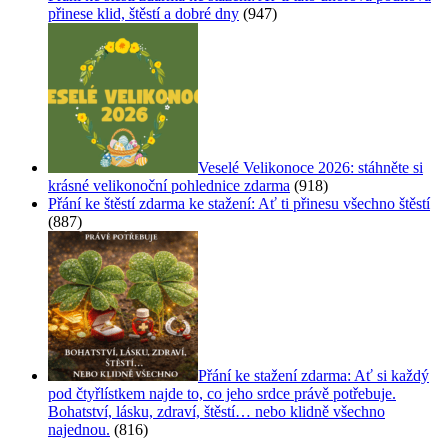
přinese klid, štěstí a dobré dny
(947)
Veselé Velikonoce 2026: stáhněte si
krásné velikonoční pohlednice zdarma
(918)
Přání ke štěstí zdarma ke stažení: Ať ti přinesu všechno štěstí
(887)
Přání ke stažení zdarma: Ať si každý
pod čtyřlístkem najde to, co jeho srdce právě potřebuje.
Bohatství, lásku, zdraví, štěstí… nebo klidně všechno
najednou.
(816)