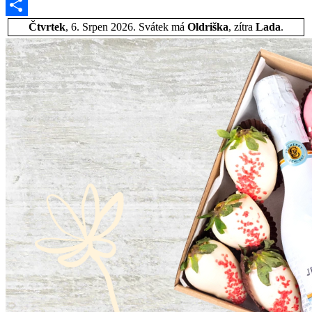
Email
Share
Čtvrtek
, 6. Srpen 2026.
Svátek má
Oldriška
, zítra
Lada
.