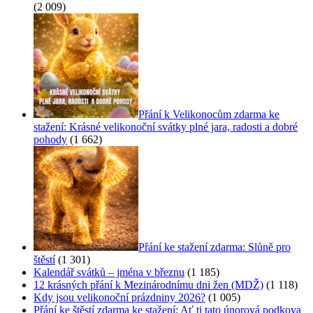
(2 009)
Přání k Velikonocům zdarma ke
stažení: Krásné velikonoční svátky plné jara, radosti a dobré
pohody
(1 662)
Přání ke stažení zdarma: Slůně pro
štěstí
(1 301)
Kalendář svátků – jména v březnu
(1 185)
12 krásných přání k Mezinárodnímu dni žen (MDŽ)
(1 118)
Kdy jsou velikonoční prázdniny 2026?
(1 005)
Přání ke štěstí zdarma ke stažení: Ať ti tato únorová podkova