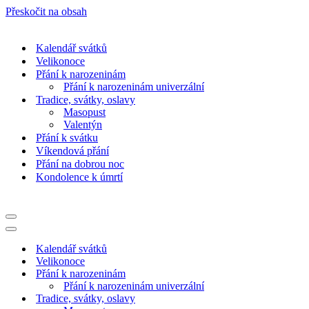
Přeskočit na obsah
Kalendář svátků
Velikonoce
Přání k narozeninám
Přání k narozeninám univerzální
Tradice, svátky, oslavy
Masopust
Valentýn
Přání k svátku
Víkendová přání
Přání na dobrou noc
Kondolence k úmrtí
Navigační
menu
Navigační
menu
Kalendář svátků
Velikonoce
Přání k narozeninám
Přání k narozeninám univerzální
Tradice, svátky, oslavy