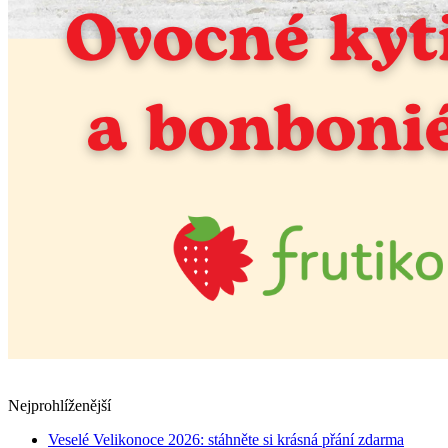
Nejprohlíženější
Veselé Velikonoce 2026: stáhněte si krásná přání zdarma