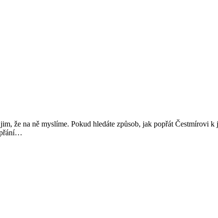
ut jim, že na ně myslíme. Pokud hledáte způsob, jak popřát Čestmírovi k 
Přání
u přání…
k
svátku:
Čestmír