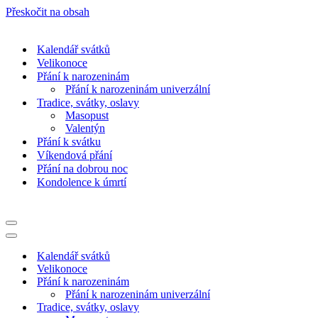
Přeskočit na obsah
Kalendář svátků
Velikonoce
Přání k narozeninám
Přání k narozeninám univerzální
Tradice, svátky, oslavy
Masopust
Valentýn
Přání k svátku
Víkendová přání
Přání na dobrou noc
Kondolence k úmrtí
Navigační
menu
Navigační
menu
Kalendář svátků
Velikonoce
Přání k narozeninám
Přání k narozeninám univerzální
Tradice, svátky, oslavy