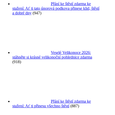
Přání ke štěstí zdarma ke
stažení: Ať ti tato únorová podkova přinese klid, štěstí
a dobré dny
(947)
Veselé Velikonoce 2026:
stáhněte si krásné velikonoční pohlednice zdarma
(918)
Přání ke štěstí zdarma ke
stažení: Ať ti přinesu všechno štěstí
(887)