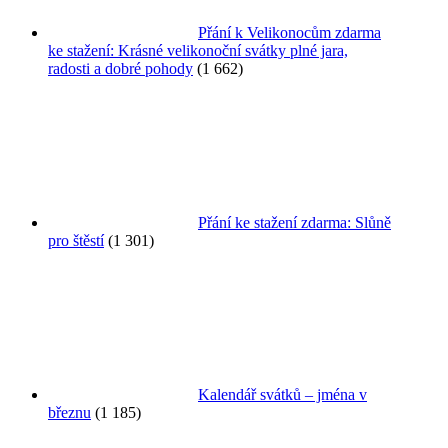
Přání k Velikonocům zdarma
ke stažení: Krásné velikonoční svátky plné jara,
radosti a dobré pohody
(1 662)
Přání ke stažení zdarma: Slůně
pro štěstí
(1 301)
Kalendář svátků – jména v
březnu
(1 185)