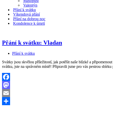
Masopust
Valentýn
Přání k svátku
Víkendová přání
Přání na dobrou noc
Kondolence k úmrtí
Přání k svátku: Vladan
Přání k svátku
Svátky jsou skvělou příležitostí, jak potěšit naše blízké a připomeno
svátku, jste na správném místě! Připravili jsme pro vás pestrou sbírk
Facebook
Mastodon
Email
Share