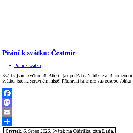
Přání k svátku: Čestmír
Přání k svátku
Svátky jsou skvělou příležitostí, jak potěšit naše blízké a připomeno
svátku, jste na správném místě! Připravili jsme pro vás pestrou sbírk
Facebook
Mastodon
Email
Share
Čtvrtek
, 6. Srpen 2026.
Svátek má
Oldriška
, zítra
Lada
.