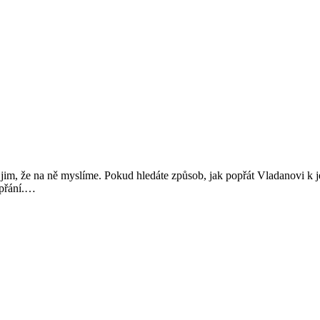
ut jim, že na ně myslíme. Pokud hledáte způsob, jak popřát Vladanovi k 
Přání
u přání.…
k
svátku:
Vladan