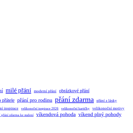
milé přání
ní
obrázkové přání
moderní přání
přání zdarma
přání pro rodinu
o přátele
přání z lásky
ní inspirace
velikonoční motivy
velikonoční inspirace 2026
velikonoční kartičky
víkendová pohoda
víkend plný pohody
 přání zdarma ke stažení