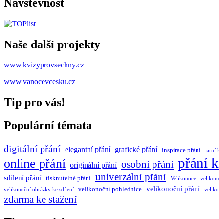
Návštěvnost
Naše další projekty
www.kvizyprovsechny.cz
www.vanocevcesku.cz
Tip pro vás!
Populární témata
digitální přání
elegantní přání
grafické přání
inspirace přání
jarní 
přání k
online přání
osobní přání
originální přání
univerzální přání
sdílení přání
tisknutelné přání
Velikonoce
velikon
velikonoční přání
velikonoční pohlednice
velikonoční obrázky ke sdílení
veliko
zdarma ke stažení