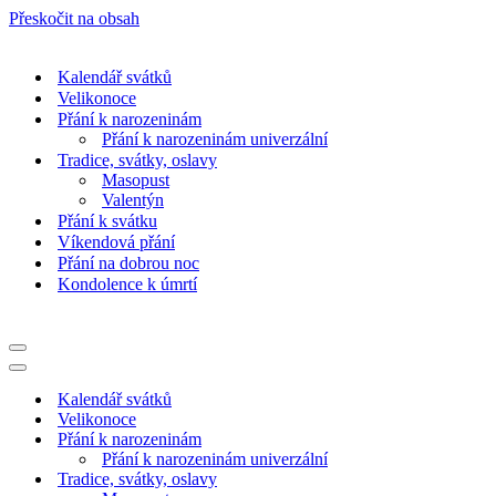
Přeskočit na obsah
Kalendář svátků
Velikonoce
Přání k narozeninám
Přání k narozeninám univerzální
Tradice, svátky, oslavy
Masopust
Valentýn
Přání k svátku
Víkendová přání
Přání na dobrou noc
Kondolence k úmrtí
Navigační
menu
Navigační
menu
Kalendář svátků
Velikonoce
Přání k narozeninám
Přání k narozeninám univerzální
Tradice, svátky, oslavy