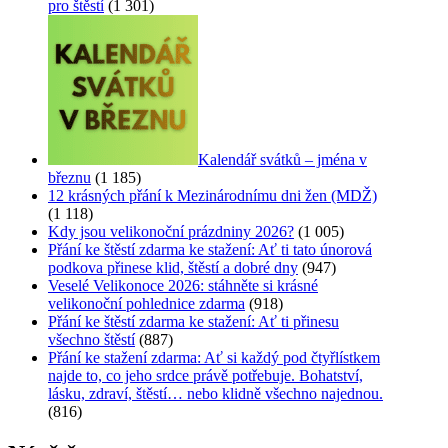
pro štěstí
(1 301)
Kalendář svátků – jména v
březnu
(1 185)
12 krásných přání k Mezinárodnímu dni žen (MDŽ)
(1 118)
Kdy jsou velikonoční prázdniny 2026?
(1 005)
Přání ke štěstí zdarma ke stažení: Ať ti tato únorová
podkova přinese klid, štěstí a dobré dny
(947)
Veselé Velikonoce 2026: stáhněte si krásné
velikonoční pohlednice zdarma
(918)
Přání ke štěstí zdarma ke stažení: Ať ti přinesu
všechno štěstí
(887)
Přání ke stažení zdarma: Ať si každý pod čtyřlístkem
najde to, co jeho srdce právě potřebuje. Bohatství,
lásku, zdraví, štěstí… nebo klidně všechno najednou.
(816)