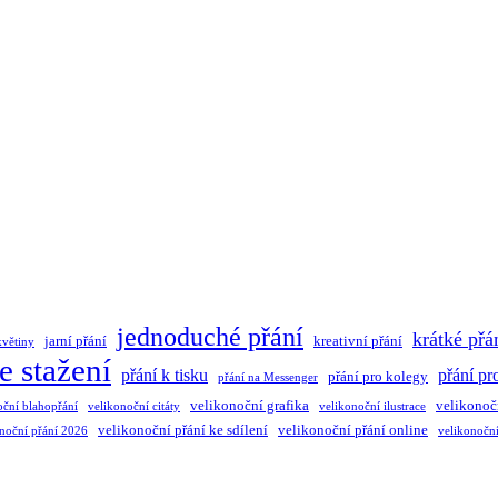
jednoduché přání
krátké přá
jarní přání
kreativní přání
květiny
e stažení
přání k tisku
přání pr
přání pro kolegy
přání na Messenger
velikonoční grafika
velikonoč
oční blahopřání
velikonoční citáty
velikonoční ilustrace
velikonoční přání ke sdílení
velikonoční přání online
noční přání 2026
velikonoční