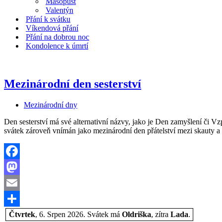
Masopust
Valentýn
Přání k svátku
Víkendová přání
Přání na dobrou noc
Kondolence k úmrtí
Mezinárodní den sesterství
Mezinárodní dny
Den sesterství má své alternativní názvy, jako je Den zamyšlení či Vzp
svátek zároveň vnímán jako mezinárodní den přátelství mezi skauty
Facebook
Mastodon
Email
Share
Čtvrtek
, 6. Srpen 2026.
Svátek má
Oldriška
, zítra
Lada
.