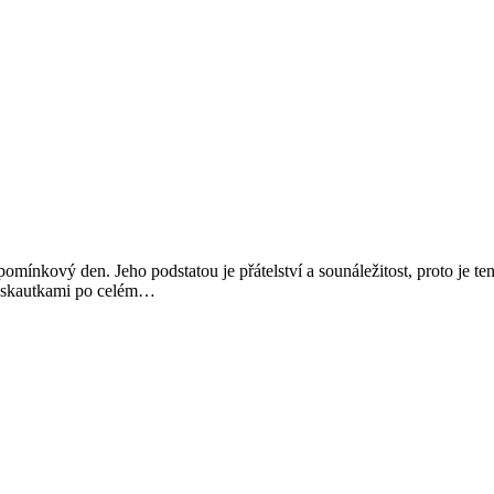
omínkový den. Jeho podstatou je přátelství a sounáležitost, proto je te
Mezinárodní
 a skautkami po celém…
den
sesterství