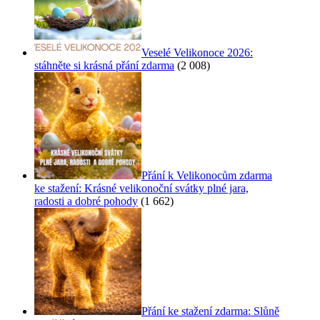
Veselé Velikonoce 2026:
stáhněte si krásná přání zdarma
(2 008)
Přání k Velikonocům zdarma
ke stažení: Krásné velikonoční svátky plné jara,
radosti a dobré pohody
(1 662)
Přání ke stažení zdarma: Slůně