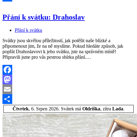
Share
Přání k svátku: Drahoslav
Přání k svátku
Svátky jsou skvělou příležitostí, jak potěšit naše blízké a
připomenout jim, že na ně myslíme. Pokud hledáte způsob, jak
popřát Drahoslavovi k jeho svátku, jste na správném místě!
Přání
Připravili jsme pro vás pestrou sbírku přání.…
k
svátku:
Drahoslav
Facebook
Mastodon
Email
Share
Čtvrtek
, 6. Srpen 2026.
Svátek má
Oldriška
, zítra
Lada
.