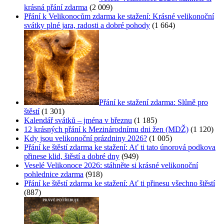
krásná přání zdarma
(2 009)
Přání k Velikonocům zdarma ke stažení: Krásné velikonoční
svátky plné jara, radosti a dobré pohody
(1 664)
Přání ke stažení zdarma: Slůně pro
štěstí
(1 301)
Kalendář svátků – jména v březnu
(1 185)
12 krásných přání k Mezinárodnímu dni žen (MDŽ)
(1 120)
Kdy jsou velikonoční prázdniny 2026?
(1 005)
Přání ke štěstí zdarma ke stažení: Ať ti tato únorová podkova
přinese klid, štěstí a dobré dny
(949)
Veselé Velikonoce 2026: stáhněte si krásné velikonoční
pohlednice zdarma
(918)
Přání ke štěstí zdarma ke stažení: Ať ti přinesu všechno štěstí
(887)