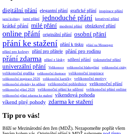
digitální přání
elegantní přání
grafické přání
inspirace přání
jednoduché přání
jarní přání
kreativní přání
jarní květiny
milé přání
krátké přání
obrázkové přání
moderní přání
online přání
osobní přání
originální přání
přání ke stažení
přání k tisku
přání na Messenger
přání pro rodinu
přání pro přátele
přání pro kolegy
přání zdarma
sdílení přání
přání z lásky
tisknutelné přání
univerzální přání
Velikonoce
velikonoční blahopřání
velikonoční citáty
velikonoční grafika
velikonoční inspirace
velikonoční ilustrace
velikonoční motivy
velikonoční inspirace 2026
velikonoční kartičky
velikonoční přání
velikonoční pohlednice
velikonoční obrázky ke sdílení
velikonoční přání ke sdílení
velikonoční přání online
velikonoční přání 2026
víkendová pohoda
velikonoční přání zdarma ke stažení
zdarma ke stažení
víkend plný pohody
Tip pro vás!
Blíží se Mezinárodní den žen (MDŽ). Nezapomeňte popřát všem
ženám kolem vás. Originální přání k MDŽ naleznete
pod tímto