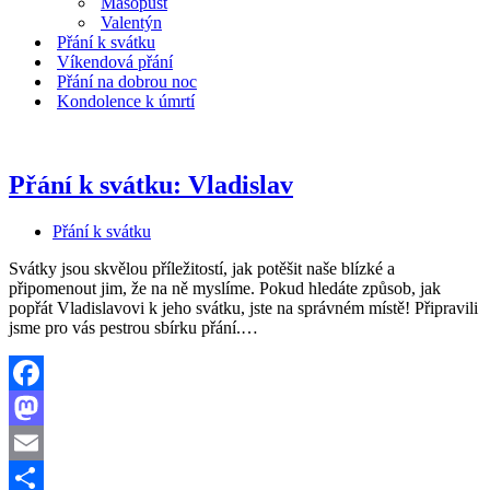
Masopust
Valentýn
Přání k svátku
Víkendová přání
Přání na dobrou noc
Kondolence k úmrtí
Přání k svátku: Vladislav
Přání k svátku
Svátky jsou skvělou příležitostí, jak potěšit naše blízké a
připomenout jim, že na ně myslíme. Pokud hledáte způsob, jak
popřát Vladislavovi k jeho svátku, jste na správném místě! Připravili
Přání
jsme pro vás pestrou sbírku přání.…
k
svátku:
Vladislav
Facebook
Mastodon
Email