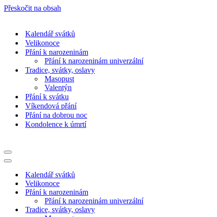
Přeskočit na obsah
Kalendář svátků
Velikonoce
Přání k narozeninám
Přání k narozeninám univerzální
Tradice, svátky, oslavy
Masopust
Valentýn
Přání k svátku
Víkendová přání
Přání na dobrou noc
Kondolence k úmrtí
Navigační
menu
Navigační
menu
Kalendář svátků
Velikonoce
Přání k narozeninám
Přání k narozeninám univerzální
Tradice, svátky, oslavy