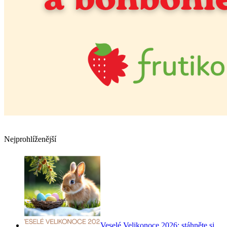
Nejprohlíženější
Veselé Velikonoce 2026: stáhněte si