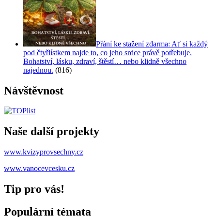
Přání ke stažení zdarma: Ať si každý
pod čtyřlístkem najde to, co jeho srdce právě potřebuje.
Bohatství, lásku, zdraví, štěstí… nebo klidně všechno
najednou.
(816)
Návštěvnost
Naše další projekty
www.kvizyprovsechny.cz
www.vanocevcesku.cz
Tip pro vás!
Populární témata