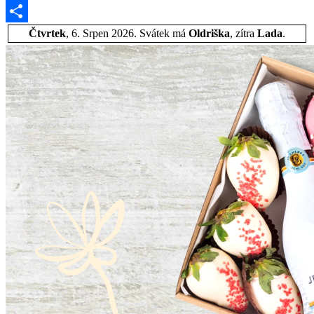
den
Email
plný
lásky
Share
Čtvrtek
, 6. Srpen 2026.
Svátek má
Oldriška
, zítra
Lada
.