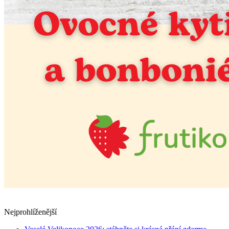
Nejprohlíženější