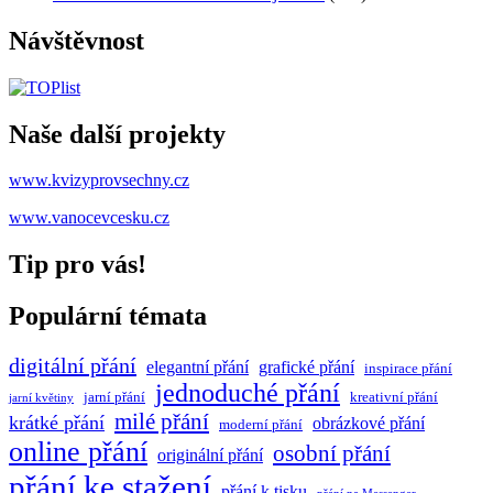
Návštěvnost
Naše další projekty
www.kvizyprovsechny.cz
www.vanocevcesku.cz
Tip pro vás!
Populární témata
digitální přání
elegantní přání
grafické přání
inspirace přání
jednoduché přání
jarní přání
kreativní přání
jarní květiny
milé přání
krátké přání
obrázkové přání
moderní přání
online přání
osobní přání
originální přání
přání ke stažení
přání k tisku