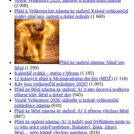
Veselé Velikonoce 2026: stáhněte si krásná přání zdarma
(2 008)
Přání k Velikonocům zdarma ke stažení: Krásné velikonoční
svátky plné jara, radosti a dobré pohody
(1 660)
Přání ke stažení zdarma: Slůně pro
štěstí
(1 299)
Kalendář svátků – jména v březnu
(1 185)
12 krásných přání k Mezinárodnímu dni žen (MDŽ)
(1 118)
Kdy jsou velikonoční prázdniny 2026?
(1 005)
Přání ke štěstí zdarma ke stažení: Ať ti tato únorová podkova
přinese klid, štěstí a dobré dny
(945)
Veselé Velikonoce 2026: stáhněte si krásné velikonoční
pohlednice zdarma
(918)
Přání ke štěstí zdarma ke stažení: Ať ti přinesu všechno štěstí
(887)
Přání ke stažení zdarma: Ať si každý pod čtyřlístkem najde to,
co jeho srdce právě potřebuje. Bohatství, lásku, zdraví,
štěstí… nebo klidně všechno najednou.
(816)