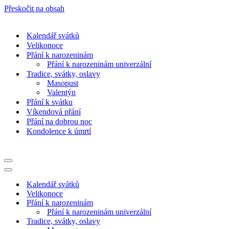
Přeskočit na obsah
Kalendář svátků
Velikonoce
Přání k narozeninám
Přání k narozeninám univerzální
Tradice, svátky, oslavy
Masopust
Valentýn
Přání k svátku
Víkendová přání
Přání na dobrou noc
Kondolence k úmrtí
Navigační
menu
Navigační
menu
Kalendář svátků
Velikonoce
Přání k narozeninám
Přání k narozeninám univerzální
Tradice, svátky, oslavy