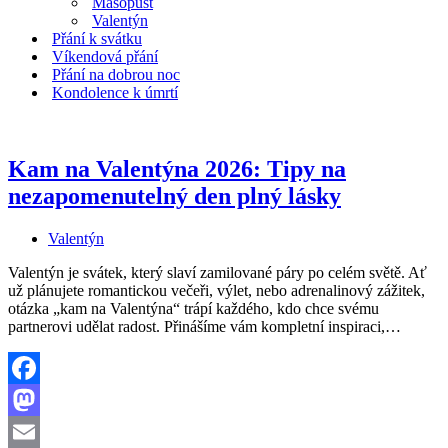
Masopust
Valentýn
Přání k svátku
Víkendová přání
Přání na dobrou noc
Kondolence k úmrtí
Kam na Valentýna 2026: Tipy na
nezapomenutelný den plný lásky
Valentýn
Valentýn je svátek, který slaví zamilované páry po celém světě. Ať
už plánujete romantickou večeři, výlet, nebo adrenalinový zážitek,
otázka „kam na Valentýna“ trápí každého, kdo chce svému
Kam
partnerovi udělat radost. Přinášíme vám kompletní inspiraci,…
na
Valent
2026:
Tipy
Facebook
na
Mastodon
nezap