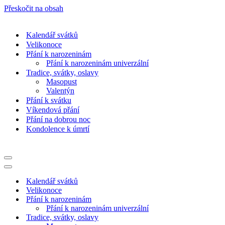
Přeskočit na obsah
Kalendář svátků
Velikonoce
Přání k narozeninám
Přání k narozeninám univerzální
Tradice, svátky, oslavy
Masopust
Valentýn
Přání k svátku
Víkendová přání
Přání na dobrou noc
Kondolence k úmrtí
Navigační
menu
Navigační
menu
Kalendář svátků
Velikonoce
Přání k narozeninám
Přání k narozeninám univerzální
Tradice, svátky, oslavy