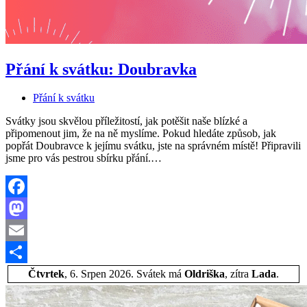
Přání k svátku: Doubravka
Přání k svátku
Svátky jsou skvělou příležitostí, jak potěšit naše blízké a
připomenout jim, že na ně myslíme. Pokud hledáte způsob, jak
popřát Doubravce k jejímu svátku, jste na správném místě! Připravili
Přání
jsme pro vás pestrou sbírku přání.…
k
svátku:
Doubravka
Facebook
Mastodon
Email
Share
Čtvrtek
, 6. Srpen 2026.
Svátek má
Oldriška
, zítra
Lada
.