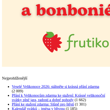
Nejprohlíženější
Veselé Velikonoce 2026: stáhněte si krásná přání zdarma
(2 009)
Přání k Velikonocům zdarma ke stažení: Krásné velikonoční
svátky plné jara, radosti a dobré pohody
(1 662)
Přání ke stažení zdarma: Slůně pro štěstí
(1 301)
Kalendář svátků – jména v březnu
(1 185)