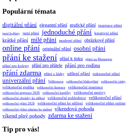
Populární témata
digitální přání
elegantní přání
grafické přání
inspirace přání
jednoduché přání
jarní přání
kreativní přání
jarní květiny
milé přání
krátké přání
obrázkové přání
moderní přání
online přání
osobní přání
originální přání
přání ke stažení
přání k tisku
přání na Messenger
přání pro rodinu
přání pro přátele
přání pro kolegy
přání zdarma
sdílení přání
přání z lásky
tisknutelné přání
univerzální přání
Velikonoce
velikonoční blahopřání
velikonoční citáty
velikonoční grafika
velikonoční inspirace
velikonoční ilustrace
velikonoční motivy
velikonoční inspirace 2026
velikonoční kartičky
velikonoční přání
velikonoční pohlednice
velikonoční obrázky ke sdílení
velikonoční přání ke sdílení
velikonoční přání online
velikonoční přání 2026
víkendová pohoda
velikonoční přání zdarma ke stažení
zdarma ke stažení
víkend plný pohody
Tip pro vás!