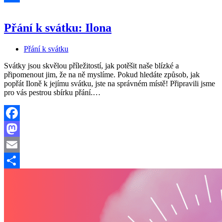
Share
Přání k svátku: Ilona
Přání k svátku
Svátky jsou skvělou příležitostí, jak potěšit naše blízké a
připomenout jim, že na ně myslíme. Pokud hledáte způsob, jak
popřát Iloně k jejímu svátku, jste na správném místě! Připravili jsme
Přání
pro vás pestrou sbírku přání.…
k
svátku:
Ilona
Facebook
Mastodon
Email
Share