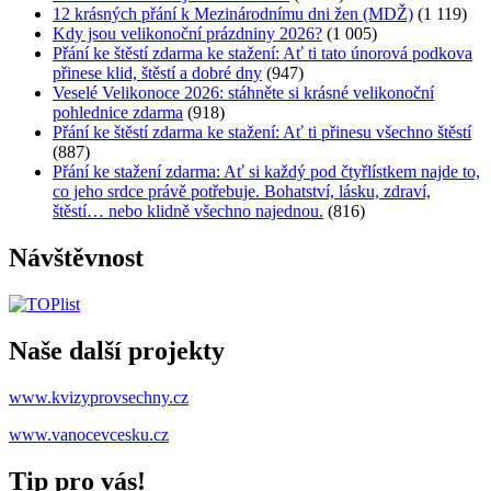
12 krásných přání k Mezinárodnímu dni žen (MDŽ)
(1 119)
Kdy jsou velikonoční prázdniny 2026?
(1 005)
Přání ke štěstí zdarma ke stažení: Ať ti tato únorová podkova
přinese klid, štěstí a dobré dny
(947)
Veselé Velikonoce 2026: stáhněte si krásné velikonoční
pohlednice zdarma
(918)
Přání ke štěstí zdarma ke stažení: Ať ti přinesu všechno štěstí
(887)
Přání ke stažení zdarma: Ať si každý pod čtyřlístkem najde to,
co jeho srdce právě potřebuje. Bohatství, lásku, zdraví,
štěstí… nebo klidně všechno najednou.
(816)
Návštěvnost
Naše další projekty
www.kvizyprovsechny.cz
www.vanocevcesku.cz
Tip pro vás!