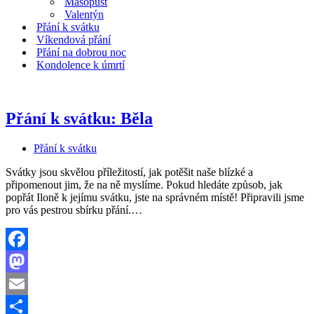
Masopust
Valentýn
Přání k svátku
Víkendová přání
Přání na dobrou noc
Kondolence k úmrtí
Přání k svátku: Běla
Přání k svátku
Svátky jsou skvělou příležitostí, jak potěšit naše blízké a
připomenout jim, že na ně myslíme. Pokud hledáte způsob, jak
popřát Iloně k jejímu svátku, jste na správném místě! Připravili jsme
Přání
pro vás pestrou sbírku přání.…
k
svátku:
Běla
Facebook
Mastodon
Email