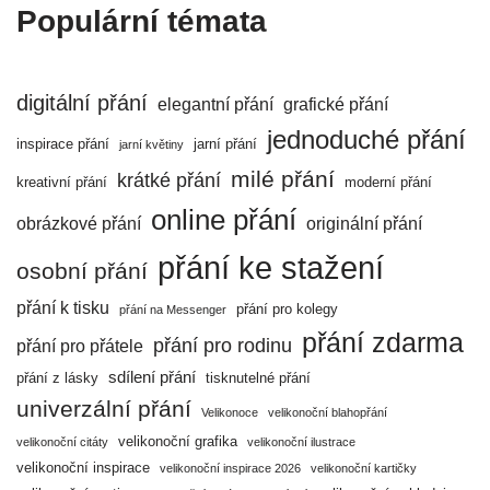
Populární témata
digitální přání
elegantní přání
grafické přání
jednoduché přání
inspirace přání
jarní přání
jarní květiny
milé přání
krátké přání
kreativní přání
moderní přání
online přání
obrázkové přání
originální přání
přání ke stažení
osobní přání
přání k tisku
přání pro kolegy
přání na Messenger
přání zdarma
přání pro rodinu
přání pro přátele
sdílení přání
přání z lásky
tisknutelné přání
univerzální přání
Velikonoce
velikonoční blahopřání
velikonoční grafika
velikonoční citáty
velikonoční ilustrace
velikonoční inspirace
velikonoční inspirace 2026
velikonoční kartičky